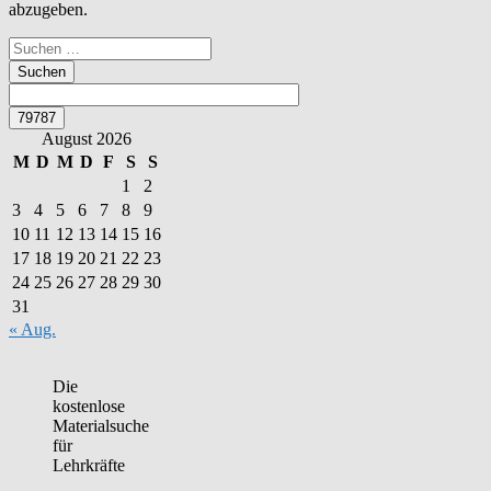
abzugeben.
Suchen
nach:
August 2026
M
D
M
D
F
S
S
1
2
3
4
5
6
7
8
9
10
11
12
13
14
15
16
17
18
19
20
21
22
23
24
25
26
27
28
29
30
31
« Aug.
Die
kostenlose
Materialsuche
für
Lehrkräfte