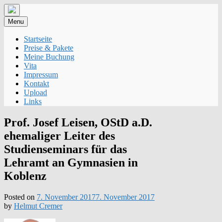
Skip
to
Menu
content
Startseite
Preise & Pakete
Meine Buchung
Vita
Impressum
Kontakt
Upload
Links
Prof. Josef Leisen, OStD a.D.
ehemaliger Leiter des
Studienseminars für das
Lehramt an Gymnasien in
Koblenz
Posted on
7. November 2017
7. November 2017
by
Helmut Cremer