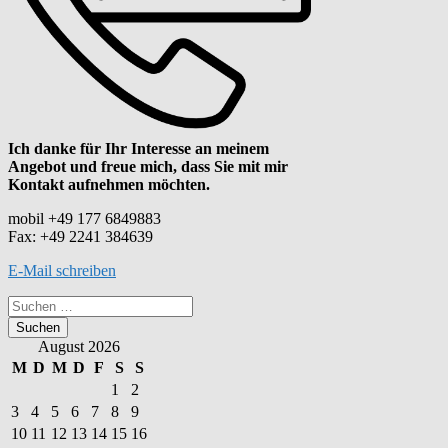
Ich danke für Ihr Interesse an meinem
Angebot und freue mich, dass Sie mit mir
Kontakt aufnehmen möchten.
mobil +49 177 6849883
Fax: +49 2241 384639
E-Mail schreiben
Suchen
nach:
August 2026
M
D
M
D
F
S
S
1
2
3
4
5
6
7
8
9
10
11
12
13
14
15
16