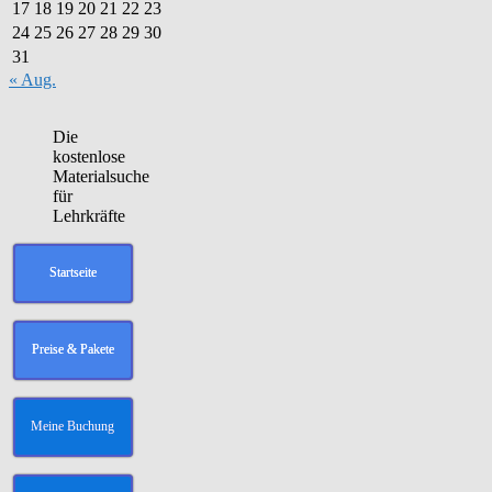
17
18
19
20
21
22
23
24
25
26
27
28
29
30
31
« Aug.
Die
kostenlose
Materialsuche
für
Lehrkräfte
Startseite
Preise & Pakete
Meine Buchung