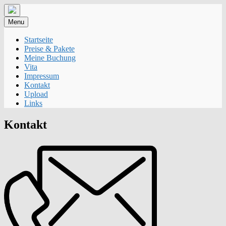
Skip
to
Menu
content
Startseite
Preise & Pakete
Meine Buchung
Vita
Impressum
Kontakt
Upload
Links
Kontakt