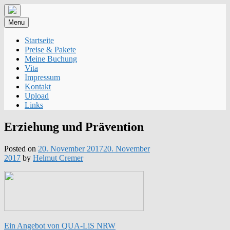
Skip
to
Menu
content
Startseite
Preise & Pakete
Meine Buchung
Vita
Impressum
Kontakt
Upload
Links
Erziehung und Prävention
Posted on
20. November 2017
20. November
2017
by
Helmut Cremer
Ein Angebot von QUA-LiS NRW