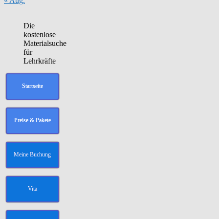
« Aug.
Die
kostenlose
Materialsuche
für
Lehrkräfte
Startseite
Preise & Pakete
Meine Buchung
Vita